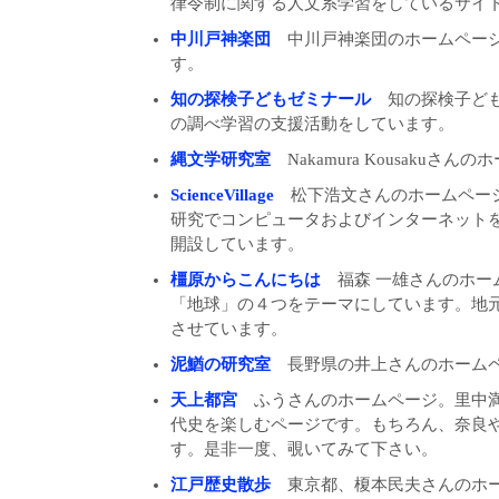
律令制に関する人文系学習をしているサイ
中川戸神楽団
中川戸神楽団のホームページ
す。
知の探検子どもゼミナール
知の探検子ども
の調べ学習の支援活動をしています。
縄文学研究室
Nakamura Kousakuさん
ScienceVillage
松下浩文さんのホームページ。Sc
研究でコンピュータおよびインターネット
開設しています。
橿原からこんにちは
福森 一雄さんのホー
「地球」の４つをテーマにしています。地
させています。
泥鰌の研究室
長野県の井上さんのホーム
天上都宮
ふうさんのホームページ。里中満
代史を楽しむページです。もちろん、奈良
す。是非一度、覗いてみて下さい。
江戸歴史散歩
東京都、榎本民夫さんのホー