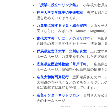
「授業に役立つリンク集」
小学校の教員を
神戸大学文学部美術史研究室
志賀太郎さん
流を進めていくそうです。
万葉集に関する宅頁・総合案内
大阪女子大
実（むらた みぎふみ Murata Migifu
古代の学舎
（いにしえのまなびや）
松田善
近畿圏の考古学関係のセミナー、博物館、
群馬県立女子大学 北川研究室
上代文学を
ホームページ。万葉集を中心にした内容構
広島県立歴史博物館「草戸千軒」
広島県立
ホームページ。博物館や広島県博の情報も
奈良大和路写真紀行
豊田定男さんのホー
大和路の寺や花々などの名所をオリジナル
ル写真館で写真展を開催しています。
奈良インターネットサロン
冨村さんが公開
会のホームページ