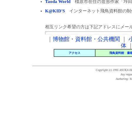
Taoda World
橿原市在住の造形作家「垰田
K@KID'S
インターネット飛鳥資料館の制
相互リンク希望の方は下記アドレスにメー
｜
博物館・資料館・公共機関
｜
体
アクセス
飛鳥資料館 書
Copyright (c) 1995 ASUKA 
Any reque
Authoring: Y