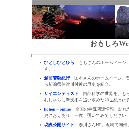
おもしろWeb
ひとしひとひら
ももさんのホームページ。
す。 。
越前若狭紀行
国本さんのホームページ。昔
ら新潟県信濃川付近の歴史を紹介。
サイエンティスト
自然科学の世界を、もっ
むしゃらに新技術を追い求めた20世紀とは
hohen－online
全国の寺院関連情報、訪れた
史にお寺あり！一度、覗いてみてください
現説公開サイト
湯川さんHP。近畿で開催