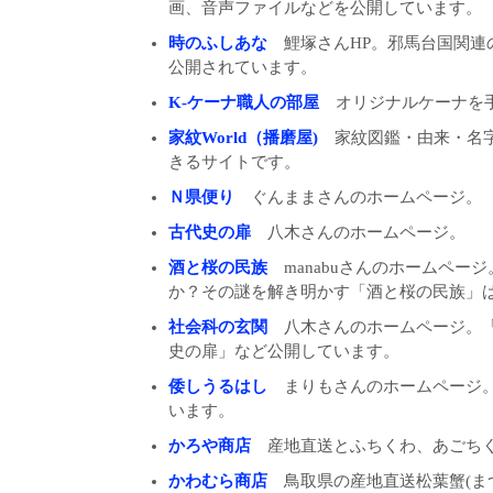
画、音声ファイルなどを公開しています。
時のふしあな
鯉塚さんHP。邪馬台国関連の
公開されています。
K-ケーナ職人の部屋
オリジナルケーナを
家紋World（播磨屋)
家紋図鑑・由来・名字
きるサイトです。
Ｎ県便り
ぐんままさんのホームページ。
古代史の扉
八木さんのホームページ。
酒と桜の民族
manabuさんのホームペー
か？その謎を解き明かす「酒と桜の民族」
社会科の玄関
八木さんのホームページ。「
史の扉」など公開しています。
倭しうるはし
まりもさんのホームページ。
います。
かろや商店
産地直送とふちくわ、あごちく
かわむら商店
鳥取県の産地直送松葉蟹(ま