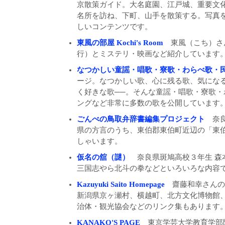
京散策ガイド。大名庭園、江戸城、重要文
名所を訪ね、下町、山手を散策する。写真
しいコンテンツです。
東風の部屋 Kochi's Room
東風（こち）さ
行）とミステリ・映画など紹介しています
なつかしい童謡・唱歌・寮歌・わらべ歌・
ージ。なつかしい歌、心に残る歌、気にな
く好きな歌──。そんな童謡・唱歌・寮歌
ングなど非常に多数の歌を公開しています
ごんべの鳥取弁辞書編集プロジェクト
奈良
県の方言のうち、東伯郡東伯町近辺の「東
しゃいます。
仮名の舘（謎）
奈良県斑鳩高校３年生 森
三国志やら北斗の拳などといろいろな内容
Kazuyuki Saito Homepage
齋藤和幸さんの
新潟県京ヶ瀬村、横越町、北方文化博物館
治体・観光協会などのリンク集もあります
KANAKO'S PAGE
東京学芸大学教育学部附