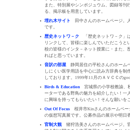
また、特別展やシンポジュウム、図録等刊
る、掲示板を用意しています。
埋れ木サイト
田中さんのホームページ。人
です。
歴史ネットワ－ク
「歴史ネットワ－ク」は
リンクして、皆様に楽しんでいただこうと
校の皆様のインタ－ネット授業に・また、
ればと思っています。
音訳の部屋
静岡居住の平松さんのホームペ
しにくい医学用語を中心に読み方辞典を制
しております。1999年11月のＡＶＣＣのgoo
Birds & Education
宮城県の小学校教諭、秋
ーターである野鳥の魅力を紹介したい！一
に興味を持ってもらいたい！そんな願いを
Out Of Focus
桜井市Kinさんのホームページ。
の仮想写真展です。公募作品の展示や明日
官制大観
猪狩浩美さんのホームページ。官