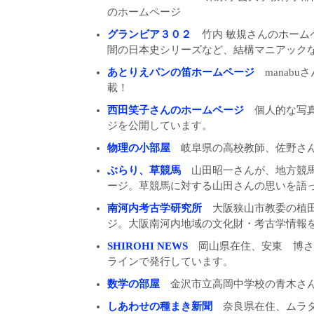
のホームページ
グランビア３０２
竹内 敏規さんのホーム
闇の日本史シリーズなど、結構マニアック
あとりえパンの笛ホームページ
manabu
載！
西田笑子さんのホームページ
個人的な写真
ジを公開しています。
物理の小部屋
岐阜県の高校教師、佐野さん
ぶらり、草競馬
山田昭一さんが、地方競馬
ージ。草競馬に対する山田さんの思いを語
南河内考古学研究所
大阪狭山市教委の植田
ジ。大阪南河内地域の文化財・考古学情報
SHIROHI NEWS
岡山県在住、安東 博さ
ラインで発行しています。
数学の部屋
金沢市立高岡中学校の青木さん
しあわせの種まき新聞
奈良県在住、ムラタ