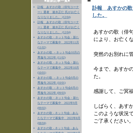
■最新記事一覧■
訃報 あすかの歌（俳句コーナ
訃報 あすかの歌
ー）選者 速水正仁 氏がお亡く
した。
なりなりました。 (12/04)
訃報 あすかの歌（俳句コーナ
ー）選者 速水正仁 氏がお亡く
あすかの歌（俳句
なりなりました。 (12/04)
あすかの歌・ネット句会・新た
により、お亡く
なテーマで募集中 2022年11月
(11/02)
あすかの歌 －ネット句会10月の
突然のお別れに
秀逸句 2022年 (11/02)
あすかの歌・ネット句会・新た
なテーマで募集中 2022年10月
今まで、あすか
(10/01)
た。
あすかの歌 －ネット句会9月の
秀逸句 2022年 (10/01)
あすかの歌 －ネット句会8月の
感謝して、ご冥
秀逸句 2022年 (09/03)
あすかの歌・ネット句会・新た
なテーマで募集中 2022年9月
しばらく、あす
(09/02)
このような状況
あすかの歌 - ネット句会 - あら
たなテーマで募集中 2022年8月
ご了承ください
(08/04)
あすかの歌 - ネット句会 - あら