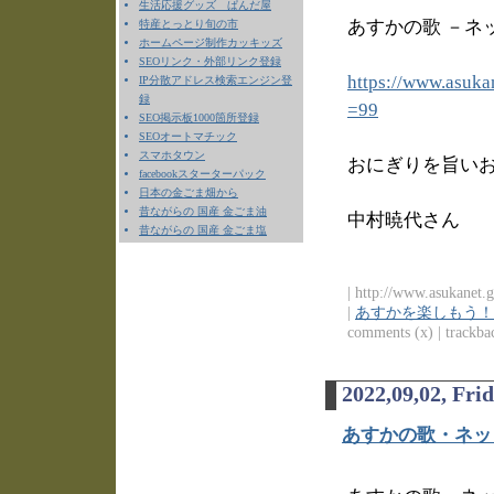
生活応援グッズ ぱんだ屋
あすかの歌 －ネッ
特産とっとり旬の市
ホームページ制作カッキッズ
SEOリンク・外部リンク登録
https://www.asuka
IP分散アドレス検索エンジン登
録
=99
SEO掲示板1000箇所登録
SEOオートマチック
スマホタウン
おにぎりを旨い
facebookスターターパック
日本の金ごま畑から
昔ながらの 国産 金ごま油
中村暁代さん
昔ながらの 国産 金ごま塩
| http://www.asukanet.g
|
あすかを楽しもう！
comments (x) | trackbac
2022,09,02, Fri
あすかの歌・ネッ