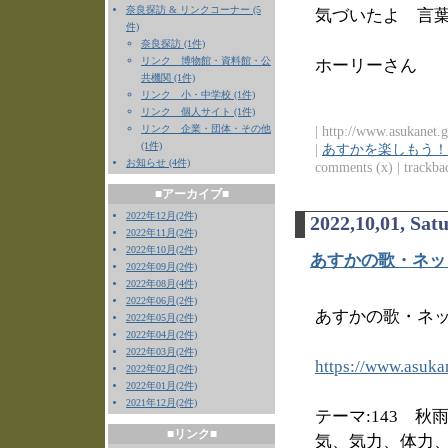
奈良探訪 & リンクコーナー (5
気づいたよ 言
件)
奈良探訪 (1件)
リンク 博物館・資料館・公
ホーリーさん
共機関 (1件)
リンク 小・中学校 (1件)
リンク 個人サイト (1件)
リンク 企業・団体・その他
| http://www.asukanet.g
(1件)
|
あすかを楽しもう！
お知らせ (4件)
comments (x) | trackbac
■アーカイブ■
2022年12月(2件)
2022,10,01, Sat
2022年11月(2件)
2022年10月(2件)
あすかの歌・ネッ
2022年09月(2件)
2022年08月(4件)
2022年06月(2件)
あすかの歌・ネッ
2022年05月(2件)
2022年04月(2件)
2022年03月(2件)
https://www.asuka
2022年02月(2件)
2022年01月(2件)
2021年12月(2件)
テーマ:143 
■リンク■
気、気力、体力