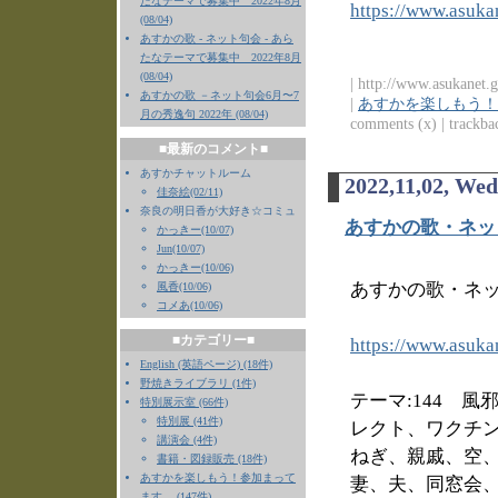
たなテーマで募集中 2022年8月
https://www.asukan
(08/04)
あすかの歌 - ネット句会 - あら
たなテーマで募集中 2022年8月
(08/04)
| http://www.asukanet.g
あすかの歌 －ネット句会6月〜7
|
あすかを楽しもう！
月の秀逸句 2022年 (08/04)
comments (x) | trackbac
■最新のコメント■
あすかチャットルーム
2022,11,02, We
佳奈絵(02/11)
奈良の明日香が大好き☆コミュ
あすかの歌・ネッ
かっきー(10/07)
Jun(10/07)
かっきー(10/06)
あすかの歌・ネッ
風香(10/06)
コメあ(10/06)
■カテゴリー■
https://www.asuka
English (英語ページ) (18件)
野焼きライブラリ (1件)
テーマ:144 
特別展示室 (66件)
特別展 (41件)
レクト、ワクチ
講演会 (4件)
ねぎ、親戚、空
書籍・図録販売 (18件)
あすかを楽しもう！参加まって
妻、夫、同窓会
ます。 (147件)