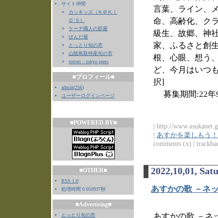
サイト仲間
言葉、ライン、メ
カッキッズ（Ｋ＠ＫＩ
命、高齢化、ク
Ｄ’Ｓ）
ケーナ職人の部屋
級生、故郷、神
ぱんだ屋
家、ふるさと創
とっとり旬の市
山陰鳥取特産旬の市
根、心眼、想う
tottori – tokyo press
ど、今月はいつも
■プロフィール■
択]
admin
(
256
)
募集期間:22年9
ユーザーログインページ
■POWERED BY■
| http://www.asukanet.g
|
あすかを楽しもう！
comments (x) | trackbac
2022,10,01, Sat
■OTHER■
RSS 1.0
あすかの歌 －ネッ
処理時間 0.050937秒
■Advertising■
あすかの歌 －ネッ
とっとり旬の市