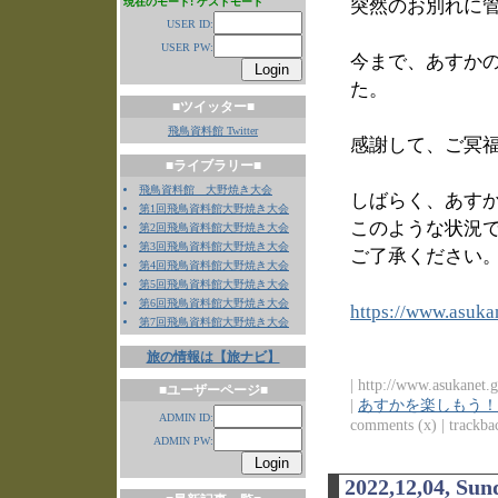
現在のモード: ゲストモード
突然のお別れに
USER ID:
USER PW:
今まで、あすか
た。
■ツイッター■
飛鳥資料館 Twitter
感謝して、ご冥
■ライブラリー■
飛鳥資料館 大野焼き大会
しばらく、あす
第1回飛鳥資料館大野焼き大会
このような状況
第2回飛鳥資料館大野焼き大会
第3回飛鳥資料館大野焼き大会
ご了承ください
第4回飛鳥資料館大野焼き大会
第5回飛鳥資料館大野焼き大会
第6回飛鳥資料館大野焼き大会
https://www.asukan
第7回飛鳥資料館大野焼き大会
旅の情報は【旅ナビ】
| http://www.asukanet.g
■ユーザーページ■
|
あすかを楽しもう！
ADMIN ID:
comments (x) | trackbac
ADMIN PW:
2022,12,04, Sun