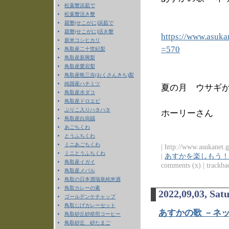
松葉蟹浜茹で
松葉蟹活き蟹
親蟹(せこがに)浜茹で
親蟹(せこがに)活き蟹
https://www.asuka
新米コシヒカリ
=570
鳥取産二十世紀梨
鳥取産新興梨
鳥取産愛宕梨
鳥取産晩三吉(おくさんきち)梨
純国産ハチミツ
夏の月 ウサギ
鳥取産水ダコ
鳥取産ドロエビ
ぶりこ入りハタハタ
ホーリーさん
鳥取産白烏賊
あごちくわ
とうふちくわ
ミニあごちくわ
| http://www.asukanet.g
ミニとうふちくわ
|
あすかを楽しもう！
鳥取産イガイ
comments (x) | trackbac
鳥取産メバル
鳥取の日本酒瑞泉純米酒
鳥取カレーの素
2022,09,03, Sat
ゴールデンケチャップ
鳥取じげカレーセット
あすかの歌 －ネッ
鳥取砂丘砂焙煎コーヒー
鳥取砂丘 砂たまご