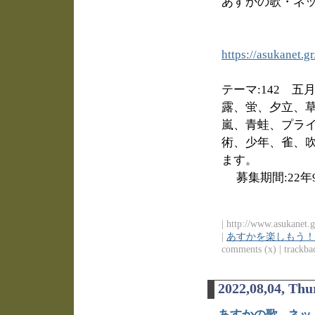
あすかの歌・ネッ
https://asukanet.
テーマ:142 
露、蛍、夕立、
嵐、青蛙、プラ
術、少年、雀、
ます。
募集期間:22年
| http://www.asukanet.g
|
あすかを楽しもう！
comments (x) | trackbac
2022,08,04, Thu
あすかの歌 - ネッ