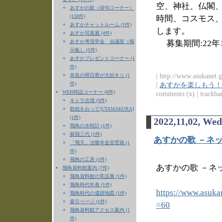
空、神社、仏閣
あすかの歌（俳句コーナー）
(138件)
時間、コスモス
あすかチャットルーム (1件)
します。
あすか写真展 (4件)
あすか考現学会 会議室（掲
募集期間:22年1
示板） (1件)
あすかプレゼントコーナー (1
件)
| http://www.asukanet.g
奈良の明日香が大好き☆ (1
件)
|
あすかを楽しもう！
WEB特設コーナー (8件)
comments (x) | trackbac
キトラ古墳 (3件)
歌枕をおって[UTAMAKURA]
(1件)
2022,11,02, We
飛鳥の水時計 (1件)
蘇我三代 (1件)
あすかの歌 －ネッ
「飛天」法隆寺金堂壁画 (1
件)
飛鳥の工房 (1件)
あすかの歌 －ネッ
飛鳥資料館案内 (7件)
飛鳥資料館の常設展 (1件)
飛鳥時代年表 (1件)
https://www.asuka
飛鳥時代の遺跡地図 (1件)
索引ページ (1件)
=60
飛鳥資料館アクセス案内 (1
件)