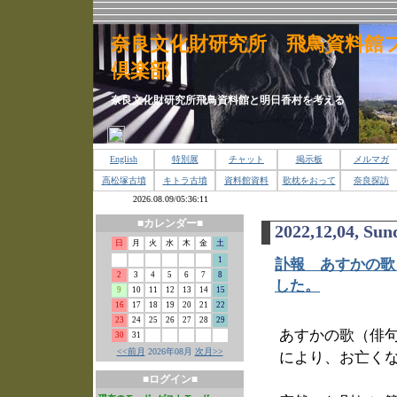
奈良文化財研究所 飛鳥資料館
倶楽部
奈良文化財研究所飛鳥資料館と明日香村を考える
English
特別展
チャット
掲示板
メルマガ
高松塚古墳
キトラ古墳
資料館資料
歌枕をおって
奈良探訪
■カレンダー■
2022,12,04, Sun
日
月
火
水
木
金
土
1
訃報 あすかの歌
2
3
4
5
6
7
8
した。
9
10
11
12
13
14
15
16
17
18
19
20
21
22
23
24
25
26
27
28
29
あすかの歌（俳句
30
31
<<前月
2026年08月
次月>>
により、お亡く
■ログイン■