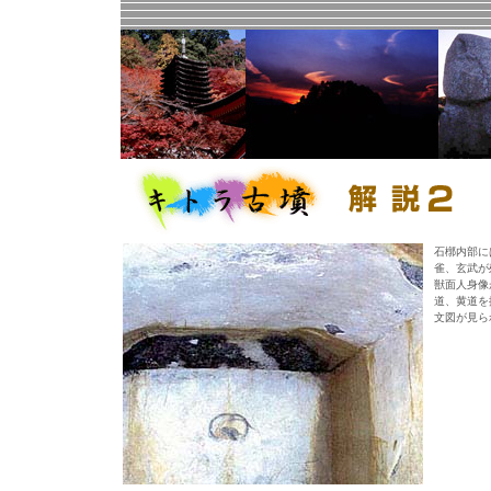
石槨内部に
雀、玄武が
獣面人身像
道、黄道を
文図が見ら