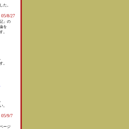
した。
 05/8/27
記」の
論を
す。
、
す。
」
。
い。
 05/9/7
ページ