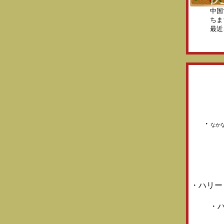
中国
ちま
最近
・
なか
・ハリー
・