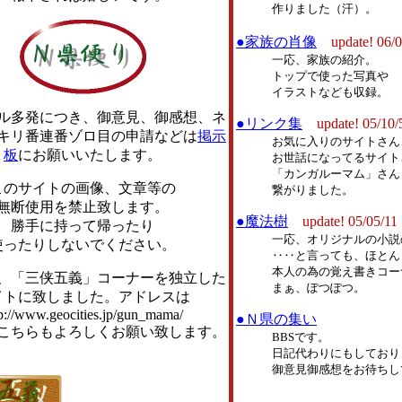
作りました（汗）。
●家族の肖像
update! 06/
一応、家族の紹介。
トップで使った写真や
イラストなども収録。
ル多発につき、御意見、御感想、ネ
●リンク集
update! 05/10/
キリ番連番ゾロ目の申請などは
掲示
お気に入りのサイトさん
板
にお願いいたします。
お世話になってるサイト
「カンガルーマム」さん
このサイトの画像、文章等の
繋がりました。
無断使用を禁止致します。
●魔法樹
update! 05/05/11
勝手に持って帰ったり
一応、オリジナルの小説
使ったりしないでください。
‥‥と言っても、ほとん
本人の為の覚え書きコー
「三侠五義」コーナーを独立した
まぁ、ぽつぽつ。
イトに致しました。アドレスは
tp://www.geocities.jp/gun_mama/
●Ｎ県の集い
ちらもよろしくお願い致します。
BBSです。
日記代わりにもしており
御意見御感想をお待ちし