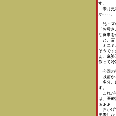
す。
来月更新
か‥‥。
兄～ズ
「お母さ
な食事を
と、言
ミニミニ
そうです
ぁ、麻婆
作って冷
今回の
以前か
多分、ほ
す。
これがや
は、医療
ぁぁぁ！
おかげで
患者にな