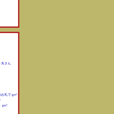
う夫さん
礼で get!
!
et!