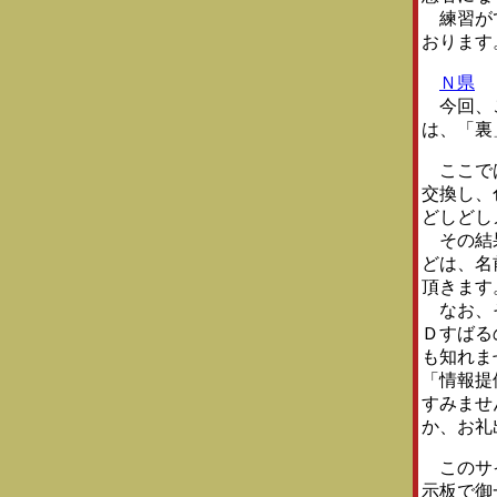
練習がてら
おります
Ｎ県
今回、こ
は、「裏
ここでは
交換し、
どしどし
その結果
どは、名
頂きます
なお、そ
Ｄすばる
も知れま
「情報提
すみませ
か、お礼
このサイ
示板で御