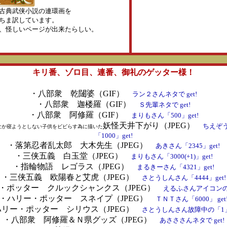
古典武侠小説の連環画を
ちま訳しています。
、怪しいページが出来たらしい。
キリ番、ゾロ目、連番、御礼のゲッター様！
・八部衆 乾闥婆（GIF）
ラン２さんネタで get!
・八部衆 迦楼羅（GIF）
Ｓ先輩ネタで get!
・八部衆 阿修羅（GIF）
まりもさん「500」get!
妖怪天井下がり（JPEG）
ちえぞ
なか寝ようとしない子供をビビらす為に描いた
「1000」get!
・落第忍者乱太郎 大木先生（JPEG）
あきさん「2345」get!
・三侠五義 白玉堂（JPEG）
まりもさん「3000(+1)」get!
・指輪物語 レゴラス（JPEG）
まるきーさん「4321」get!
・三侠五義 欧陽春と艾虎（JPEG）
さとうしんさん「4444」get!
・ポッター クルックシャンクス（JPEG）
えるふさんアイコンのお
・ハリー・ポッター スネイプ（JPEG）
ＴＮＴさん「6000」 get
ハリー・ポッター シリウス（JPEG）
さとうしんさん故障中の「1」g
・八部衆 阿修羅＆Ｎ県グッズ（JPEG）
あさささんネタで get!