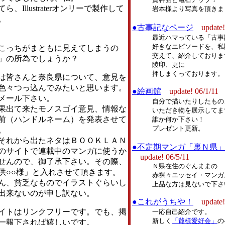
、Illustraterオンリーで製作して
岩本様より写真を頂きま
。
●古事記なページ
update!
最近ハマっている「古事
好きなエピソードを、私
っちがまともに見えてしまうの
交えて、紹介しておりま
」の所為でしょうか？
陵印、更に
押しまくっております。
皆さんと奈良県について、意見を
色々つっ込んでみたいと思います。
●絵画館
update! 06/1/11
メール下さい。
自分で描いたりしたもの
出て来たモノスゴイ意見、情報な
いただき物を展示してま
前（ハンドルネーム）を発表させて
誰か何か下さい！
プレゼント更新。
。
れから出たネタはＢＯＯＫＬＡＮ
●不定期マンガ「裏Ｎ県
のサイトで連載中のマンガに使うか
update! 06/5/11
せんので、御了承下さい。その際、
Ｎ県在住のぐんままの
供○○様」と入れさせて頂きます。
赤裸々エッセイ・マンガ
ん、貧乏なものでイラストぐらいし
上品な方は見ないで下さ
出来ないのが申し訳ない。
●これがうちや！
update!
トはリンクフリーです。でも、掲
一応自己紹介です。
新しく
「爺様愛好会」
の
一報下されば嬉しいです。