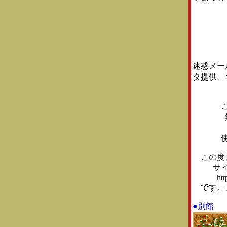
迷惑メー
タ提供、
この度、
サ
ht
です。こ
●別館