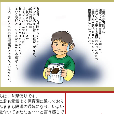
ちは、Ｎ県便りです。
君も元気よく保育園に通っており
んままも隔週の通院になり、いよい
近付いてきたなぁ‥‥と言う感じで