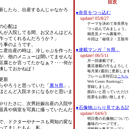
目次
したら、出産するんじゃなかろ
●奈良をつっ込む
update! 05/8/27
テーマを決めて奈良県を
の心配は
つっ込んでみましょう。
んが入院してる間、お父さんはどん
御意見メール募集中。
作ってくれるんだろうか？」
今回は「秘境２・王龍寺
う事のようです。
●連載マンガ「Ｎ県」
君出産の時は、冷しゃぶを作った
update! 06/5/11
が、他のメニューは聞いてませんな
月一回連載です。
豆腐とか言ってたかなぁ？‥‥何か
書店連載の方もよろしく
凍しておかねば！
毎月第1週目に更新しま
フレーム非対応は
こちら
更新
Web Comic Rankingに
らやろうと思っていた「
裏Ｎ県
」。
登録しました。
とんど入院ネタになるかと思いま
面白いと思っていただけ
投票をお願い致します。
りたさに、次男妊娠出産の入院中
●石像物ぶらり見てある
器具や病室を写真に撮っていたんだ
update! 04/6/3
明日香の石像物について
、ドクターやナースも周知の変な
趣味のページです。
ってましたもん、私。
資料館と亀石アップ！