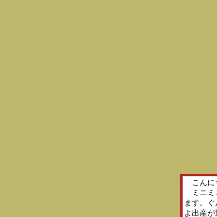
こんに
ミニミニ
ます。ぐ
よ出産が