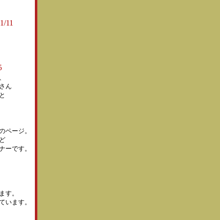
01/11
5
、
さん
と
のページ。
ど
ナーです。
ます。
ています。