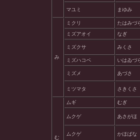
マユミ
まゆみ
ミクリ
たはみづ
ミズアオイ
なぎ
ミズクサ
みくさ
み
ミズハコベ
いはゐづ
ミズメ
あづさ
ミツマタ
さきくさ
ムギ
むぎ
ムクゲ
あさがほ
ムクゲ
かほばな
む