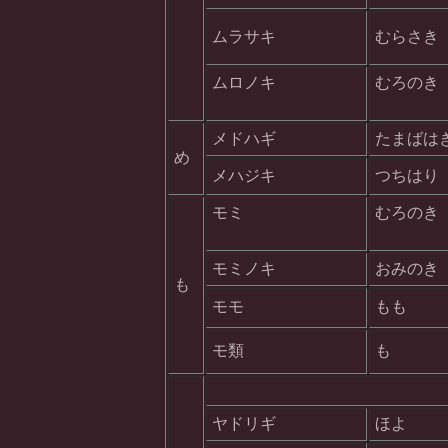
ムラサキ
むらさき
ムロノキ
むろのき
メドハギ
たまばは
め
メハジキ
つちはり
モミ
むろのき
モミノキ
おみのき
も
モモ
もも
モ類
も
ヤドリギ
ほよ