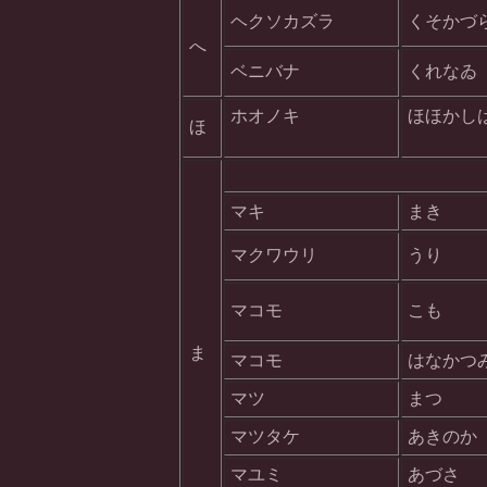
ヘクソカズラ
くそかづ
へ
ベニバナ
くれなゐ
ホオノキ
ほほかし
ほ
マキ
まき
マクワウリ
うり
マコモ
こも
ま
マコモ
はなかつ
マツ
まつ
マツタケ
あきのか
マユミ
あづさ