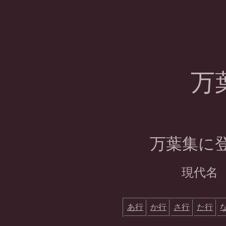
万
万
葉集に
現代
あ行
か行
さ行
た行