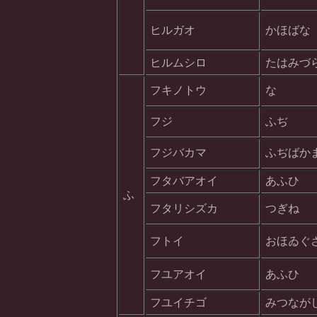
ヒルガオ
かほばな
ヒルムシロ
たはみづ
フキノトウ
な
フジ
ふぢ
フジバカマ
ふぢばか
フタバアオイ
あふひ
ふ
フタリシズカ
つぎね
フトイ
おほゐぐ
フユアオイ
あふひ
フユイチゴ
みつなが