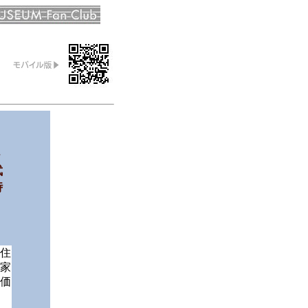
、
ト
武
時
、
住
家
価