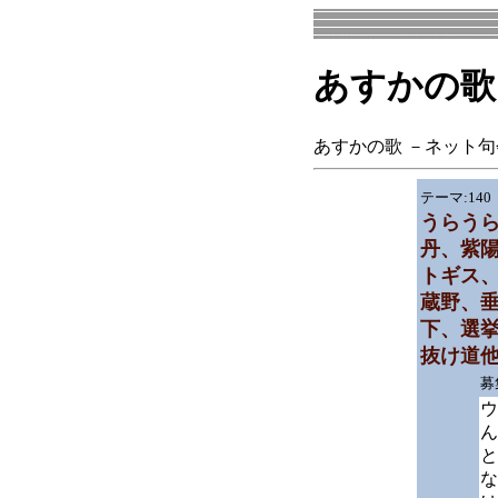
あすかの歌
あすかの歌 －ネット
テーマ:14
うらう
丹、紫
トギス
蔵野、
下、選
抜け道
募
ウ
ん
と
な