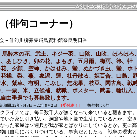
（俳句コーナー）
句会－俳句川柳募集飛鳥資料館奈良明日香
馬酔木の花、武士、キジ一羽、山陰、山吹、ほろほろ
0
ら、あしひき、卯の花、よもぎ、五月雨、梅雨、箒、牡
陽花、夕顔、空蝉、かはせみ、鶯、ぬかづき虫、鶯、ホ
、花橘、梨、燕、象潟、蓮、牡丹散る、姫百合、山鳥、
垂水、紫草、有明、こぶし、無花果、枝豆、閑古鳥、戦
挙、一票、米、立候補、就職、ポスター、武器、輸出入
他自由季題でも募集致します。
集期間:22年7月3日～22年8月2日
[受付終了]
投句数：0句
クライナでは、毎日数千人が無くなって来ていると聴きます。
でいた家は引き払い、洞窟や地下壕で生活しているとか。空き
なった家屋はソ連兵が我が家とばかりにしているとか。更に高
物は自宅におくりつけている。事実だとしたら、戦争の現実と