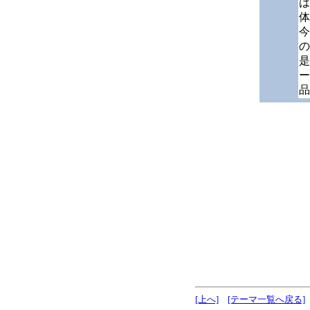
は
体
今
の
是
ー
品
[上へ]
[テーマ一覧へ戻る]