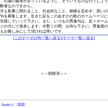
、92歳の義母が言っているように、そういうものなのでしょ
験者なのですから。
月も私事に関わること、社会的なこと、範疇を定めず、思いの
句を募集します。生きた証をこのあすかの歌のホームページに
非残していって下さい。また、いつもの秀逸句は、近々ホーム
ジの方にて発表します。今暫くの間、お待ち下さい。秀逸賞の
もお愉しみにして頂ければ幸いです。
[このテーマの句一覧へ戻る]
[テーマ一覧へ戻る]
＜＜削除済＞＞
[homeへ]
[管理]