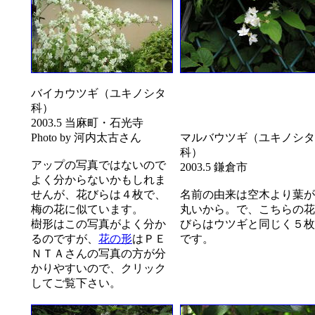
バイカウツギ（ユキノシタ
科）
2003.5 当麻町・石光寺
Photo by 河内太古さん
マルバウツギ（ユキノシタ
科）
アップの写真ではないので
2003.5 鎌倉市
よく分からないかもしれま
せんが、花びらは４枚で、
名前の由来は空木より葉が
梅の花に似ています。
丸いから。で、こちらの花
樹形はこの写真がよく分か
びらはウツギと同じく５枚
るのですが、
花の形
はＰＥ
です。
ＮＴＡさんの写真の方が分
かりやすいので、クリック
してご覧下さい。