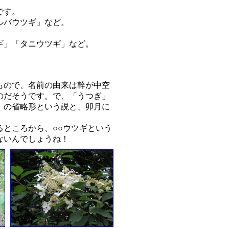
です。
ルバウツギ」など。
ギ」「タニウツギ」など。
。
もので、名前の由来は幹が中空
のだそうです。で、「うつぎ」
」の省略形という説と、卯月に
ところから、○○ウツギという
ないんでしょうね！