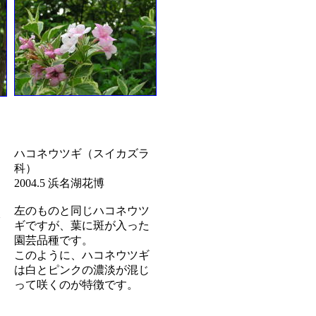
ハコネウツギ（スイカズラ
科）
2004.5 浜名湖花博
左のものと同じハコネウツ
ギですが、葉に斑が入った
園芸品種です。
このように、ハコネウツギ
は白とピンクの濃淡が混じ
って咲くのが特徴です。