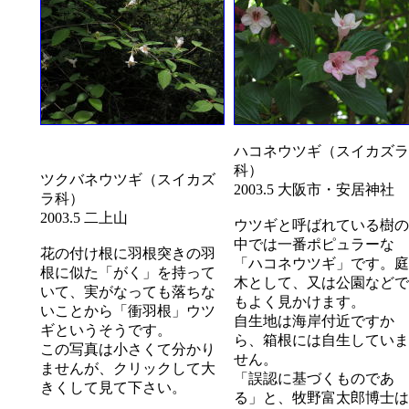
ハコネウツギ（スイカズラ
科）
ツクバネウツギ（スイカズ
2003.5 大阪市・安居神社
ラ科）
2003.5 二上山
ウツギと呼ばれている樹の
中では一番ポピュラーな
花の付け根に羽根突きの羽
「ハコネウツギ」です。庭
根に似た「がく」を持って
木として、又は公園などで
いて、実がなっても落ちな
もよく見かけます。
いことから「衝羽根」ウツ
自生地は海岸付近ですか
ギというそうです。
ら、箱根には自生していま
この写真は小さくて分かり
せん。
ませんが、クリックして大
「誤認に基づくものであ
きくして見て下さい。
る」と、牧野富太郎博士は