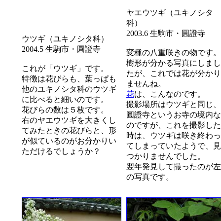
ヤエウツギ（ユキノシタ
科）
2003.6 生駒市・圓證寺
ウツギ（ユキノシタ科）
2004.5 生駒市・圓證寺
変種の八重咲きの物です。
樹形が分かる写真にしまし
これが「ウツギ」です。
たが、これでは花が分かり
特徴は花びらも、葉っぱも
ませんね。
他のユキノシタ科のウツギ
花
は、こんなのです。
に比べると細いのです。
撮影場所はウツギと同じ、
花びらの数は５枚です。
圓證寺というお寺の境内な
右のヤエウツギを大きくし
のですが、これを撮影した
てみたときの花びらと、形
時は、ウツギは咲き終わっ
が似ているのがお分かりい
てしまっていたようで、見
ただけるでしょうか？
つかりませんでした。
翌年発見して撮ったのが左
の写真です。