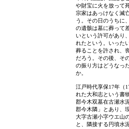
や財宝に火を放って
宗家はあっけなく滅
う。その日のうちに
の遺骸は墓に葬って
いという許可があり
れたという。いった
葬ることを許され、
だろう。その後、そ
の振り方はどうなっ
か。
江戸時代享保17年（1
れた大和志という書
郡今木双墓在古瀬水
郡今木隣」とあり、
大字古瀬小字ウエ山
と、隣接する円墳水