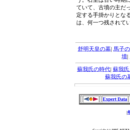
ていて、古墳の主だ
定する手掛かりとな
は、何一つ残されて
舒明天皇の墓
|
馬子の
墳
|
蘇我氏の時代
|
蘇我氏
蘇我氏の
Expert Data
|
Copyright (c) 1995 ASUK