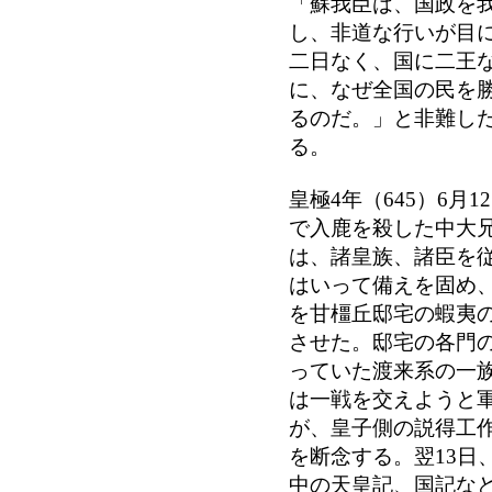
「蘇我臣は、国政を
し、非道な行いが目
二日なく、国に二王
に、なぜ全国の民を
るのだ。」と非難し
る。
皇極4年（645）6月
で入鹿を殺した中大
は、諸皇族、諸臣を
はいって備えを固め
を甘橿丘邸宅の蝦夷
させた。邸宅の各門
っていた渡来系の一
は一戦を交えようと
が、皇子側の説得工
を断念する。翌13日
中の天皇記、国記な