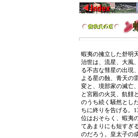
蝦夷の擁立した舒明天
治世は、流星、大風
る不吉な彗星の出現
よる星の蝕、青天の
変と、境部家の滅亡
と宮殿の火災、飢饉
のうち続く騒然とし
ちに終りを告げる。1
位はおそらく、蝦夷
てあまりにも短すぎ
のだろう。皇太子の