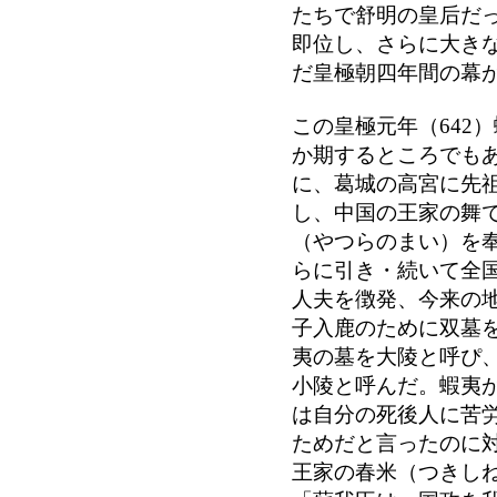
たちで舒明の皇后だ
即位し、さらに大き
だ皇極朝四年間の幕
この皇極元年（642
か期するところでも
に、葛城の高宮に先
し、中国の王家の舞
（やつらのまい）を
らに引き・続いて全
人夫を徴発、今来の
子入鹿のために双墓
夷の墓を大陵と呼ぴ
小陵と呼んだ。蝦夷
は自分の死後人に苦
ためだと言ったのに
王家の春米（つきし