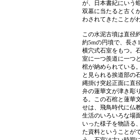
が、日本書紀にいう
双墓に当たると古く
わされてきたことが
この水泥古墳は直径約
約5mの円墳で、長さ1
横穴式石室をもつ。
室に一つ羨道に一つ
棺が納められている
と見られる挨道部の
縄掛け突起正面に直径3
弁の蓮華文が津き彫
る。この石棺と蓮華
せは、飛鳥時代に仏
生活のいろいろな場
いった様子を物語る
た資料ということが
う。石室は古い時期