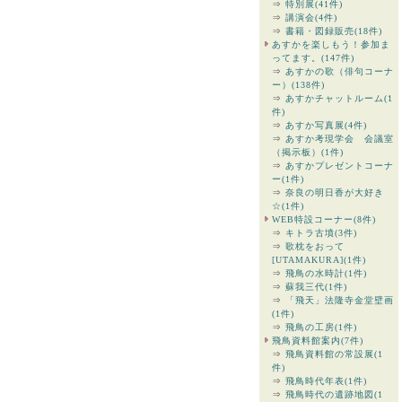
⇒
特別展(41件)
⇒
講演会(4件)
⇒
書籍・図録販売(18件)
あすかを楽しもう！参加ま
ってます。(147件)
⇒
あすかの歌（俳句コーナ
ー）(138件)
⇒
あすかチャットルーム(1
件)
⇒
あすか写真展(4件)
⇒
あすか考現学会 会議室
（掲示板）(1件)
⇒
あすかプレゼントコーナ
ー(1件)
⇒
奈良の明日香が大好き
☆(1件)
WEB特設コーナー(8件)
⇒
キトラ古墳(3件)
⇒
歌枕をおって
[UTAMAKURA](1件)
⇒
飛鳥の水時計(1件)
⇒
蘇我三代(1件)
⇒
「飛天」法隆寺金堂壁画
(1件)
⇒
飛鳥の工房(1件)
飛鳥資料館案内(7件)
⇒
飛鳥資料館の常設展(1
件)
⇒
飛鳥時代年表(1件)
⇒
飛鳥時代の遺跡地図(1