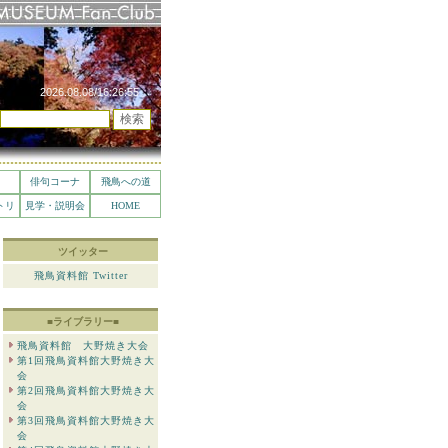
俳句コーナ
飛鳥への道
トリ
見学・説明会
HOME
ツイッター
飛鳥資料館 Twitter
■ライブラリー■
飛鳥資料館 大野焼き大会
第1回飛鳥資料館大野焼き大
会
第2回飛鳥資料館大野焼き大
会
第3回飛鳥資料館大野焼き大
会