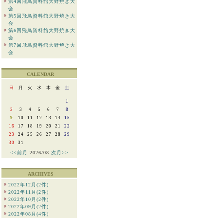
第4回飛鳥資料館大野焼き大
会
第5回飛鳥資料館大野焼き大
会
第6回飛鳥資料館大野焼き大
会
第7回飛鳥資料館大野焼き大
会
CALENDAR
日
月
火
水
木
金
土
1
2
3
4
5
6
7
8
9
10
11
12
13
14
15
16
17
18
19
20
21
22
23
24
25
26
27
28
29
30
31
<<前月
2026/08
次月>>
ARCHIVES
2022年12月(2件)
2022年11月(2件)
2022年10月(2件)
2022年09月(2件)
2022年08月(4件)