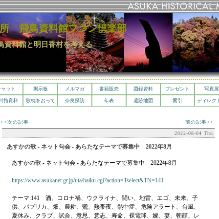
所 飛鳥資料館ファン倶楽部
鳥資料館と明日香村を考える
チャット
掲示板
メルマガ
書籍販売
図録資料
プレゼント
写真展
料館資料
歌枕をおって
奈良探訪
年表
遺跡地図
索引
ディレク
<<次の記事
前の記事>>
2022-08-04 Thu
あすかの歌 - ネット句会 - あらたなテーマで募集中 2022年8月
あすかの歌 - ネット句会 - あらたなテーマで募集中 2022年8月
https://www.asukanet.gr.jp/uta/haiku.cgi?action=Tselect&TN=141
テーマ:141 酒、コロナ禍、ウクライナ、闘い、地雷、エゴ、未来、子
供、パプリカ、畑、農耕、鶯、熱帯夜、熱中症、危険アラート、台風、
夏休み、クラブ、試合、意思、意志、寿命、裸電球、嫁、妻、朝顔、レ