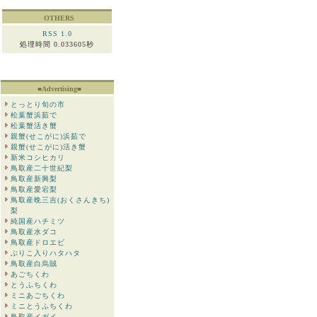
OTHERS
RSS 1.0
処理時間 0.033605秒
■Advertising■
とっとり旬の市
松葉蟹浜茹で
松葉蟹活き蟹
親蟹(せこがに)浜茹で
親蟹(せこがに)活き蟹
新米コシヒカリ
鳥取産二十世紀梨
鳥取産新興梨
鳥取産愛宕梨
鳥取産晩三吉(おくさんきち)
梨
純国産ハチミツ
鳥取産水ダコ
鳥取産ドロエビ
ぶりこ入りハタハタ
鳥取産白烏賊
あごちくわ
とうふちくわ
ミニあごちくわ
ミニとうふちくわ
鳥取産イガイ