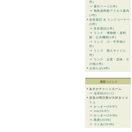
件)
⇒
索引ページ(1件)
⇒
飛鳥資料館アクセス案内
(1件)
奈良探訪 & リンクコーナー
(5件)
⇒
奈良探訪(1件)
⇒
リンク 博物館・資料
館・公共機関(1件)
⇒
リンク 小・中学校(1
件)
⇒
リンク 個人サイト(1
件)
⇒
リンク 企業・団体・そ
の他(1件)
お知らせ(4件)
最新コメント
あすかチャットルーム
⇒
佳奈絵(02/11)
奈良の明日香が大好き☆コ
ミュ
⇒
かっきー(10/07)
⇒
Jun(10/07)
⇒
かっきー(10/06)
⇒
風香(10/06)
⇒
コメあ(10/06)