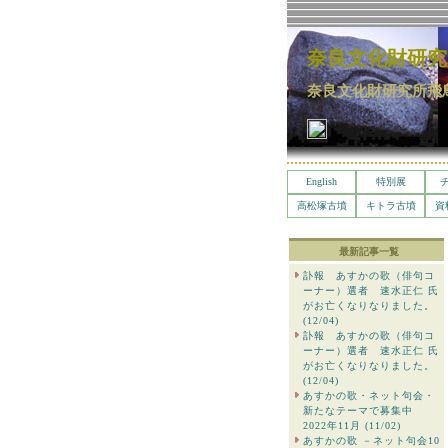
奈良文化財研究
奈良文化財研究所飛
English
特別展
高松塚古墳
キトラ古墳
資
最新記事一覧
訃報 あすかの歌（俳句コ
ーナー）選者 速水正仁 氏
がお亡くなりなりました。
(12/04)
訃報 あすかの歌（俳句コ
ーナー）選者 速水正仁 氏
がお亡くなりなりました。
(12/04)
あすかの歌・ネット句会・
新たなテーマで募集中
2022年11月 (11/02)
あすかの歌 －ネット句会10