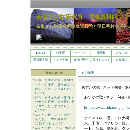
奈良文化財研究所 飛鳥資料館ファ
奈良文化財研究所飛鳥資料館と明日香村を考え
English
特別展
チャット
掲示板
メルマガ
高松塚古墳
キトラ古墳
資料館資料
歌枕をおって
奈良探訪
<<次の記事
最新記事一覧
訃報 あすかの歌（俳句コ
ーナー）選者 速水正仁 氏
あすかの歌 - ネット句会 - 
がお亡くなりなりました。
(12/04)
あすかの歌 - ネット句会 -
訃報 あすかの歌（俳句コ
ーナー）選者 速水正仁 氏
がお亡くなりなりました。
https://www.asukanet.gr.jp/
(12/04)
あすかの歌・ネット句会・
テーマ:141 酒、コロナ
新たなテーマで募集中
来、子供、パプリカ、畑、
2022年11月 (11/02)
あすかの歌 －ネット句会10
ート、台風、夏休み、クラ