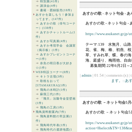
⇒
特別展(41件)
⇒
講演会(4件)
⇒
書籍・図録販売(18件)
あすかの歌 - ネット句会 - 
あすかを楽しもう！参加ま
ってます。(147件)
あすかの歌 - ネット句会 -
⇒
あすかの歌（俳句コーナ
ー）(138件)
⇒
あすかチャットルーム(1
https://www.asukanet.gr.jp/
件)
⇒
あすか写真展(4件)
テーマ:139 水無月、山
⇒
あすか考現学会 会議室
花、雀、梅、椿、初燕、桜
（掲示板）(1件)
⇒
あすかプレゼントコーナ
草、すみれ草、蝶、春の海
ー(1件)
海、庭盛り、梅雨他、自
⇒
奈良の明日香が大好き
募集期間:22年6月2日～2
☆(1件)
WEB特設コーナー(8件)
|
admin
| 01:54 | comments (x) | 
⇒
キトラ古墳(3件)
ます。::
⇒
歌枕をおって
[UTAMAKURA](1件)
⇒
飛鳥の水時計(1件)
⇒
蘇我三代(1件)
⇒
「飛天」法隆寺金堂壁画
あすかの歌 －ネット句会5月の
(1件)
⇒
飛鳥の工房(1件)
あすかの歌 －ネット句会5月
飛鳥資料館案内(7件)
⇒
飛鳥資料館の常設展(1
件)
https://www.asukanet.gr.jp/u
⇒
飛鳥時代年表(1件)
action=Hselect&TN=138&ta
⇒
飛鳥時代の遺跡地図(1