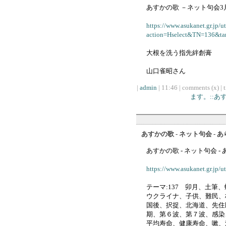
あすかの歌 －ネット句会3月
https://www.asukanet.gr.jp/u
action=Hselect&TN=136&ta
大根を洗う指先絆創膏
山口雀昭さん
|
admin
| 11:46 | comments (x) | 
ます。::
あすかの歌 - ネット句会 - 
あすかの歌 - ネット句会 -
https://www.asukanet.gr.jp/u
テーマ:137 卯月、土筆
ウクライナ、子供、難民、
国後、択捉、北海道、先住
期、第６波、第７波、感染
平均寿命、健康寿命、嗽、