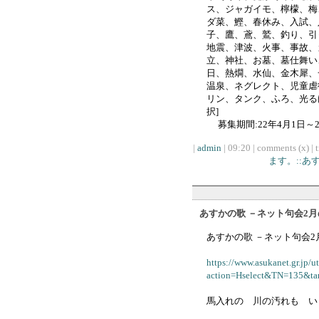
ス、ジャガイモ、檸檬、梅
ダ菜、鰹、春休み、入試、
子、鷹、鳶、鷲、釣り、引
地震、津波、火事、事故、
立、神社、お墓、墓仕舞い
日、熱燗、水仙、金木犀、
温泉、ネグレクト、児童虐
リン、タンク、ふろ、光る
択]
募集期間:22年4月1日～2
|
admin
| 09:20 | comments (x) | 
ます。::
あすかの歌 －ネット句会2月の
あすかの歌 －ネット句会2月
https://www.asukanet.gr.jp/u
action=Hselect&TN=135&ta
馬入れの 川の汚れも い