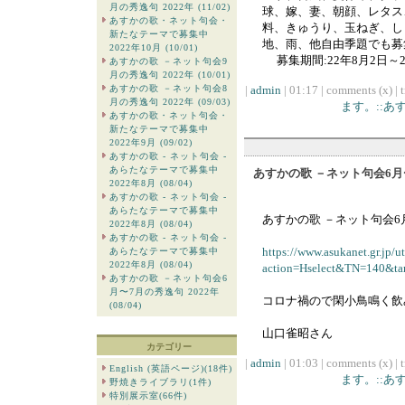
月の秀逸句 2022年 (11/02)
球、嫁、妻、朝顔、レタス
あすかの歌・ネット句会・
料、きゅうり、玉ねぎ、し
新たなテーマで募集中
地、雨、他自由季題でも
2022年10月 (10/01)
募集期間:22年8月2日～2
あすかの歌 －ネット句会9
月の秀逸句 2022年 (10/01)
あすかの歌 －ネット句会8
|
admin
| 01:17 | comments (x) | 
月の秀逸句 2022年 (09/03)
ます。::
あすかの歌・ネット句会・
新たなテーマで募集中
2022年9月 (09/02)
あすかの歌 - ネット句会 -
あらたなテーマで募集中
あすかの歌 －ネット句会6月〜
2022年8月 (08/04)
あすかの歌 - ネット句会 -
あらたなテーマで募集中
あすかの歌 －ネット句会6月
2022年8月 (08/04)
あすかの歌 - ネット句会 -
https://www.asukanet.gr.jp/u
あらたなテーマで募集中
2022年8月 (08/04)
action=Hselect&TN=140&ta
あすかの歌 －ネット句会6
月〜7月の秀逸句 2022年
コロナ禍ので閑小鳥鳴く飲
(08/04)
山口雀昭さん
カテゴリー
|
admin
| 01:03 | comments (x) | 
English (英語ページ)(18件)
ます。::
野焼きライブラリ(1件)
特別展示室(66件)