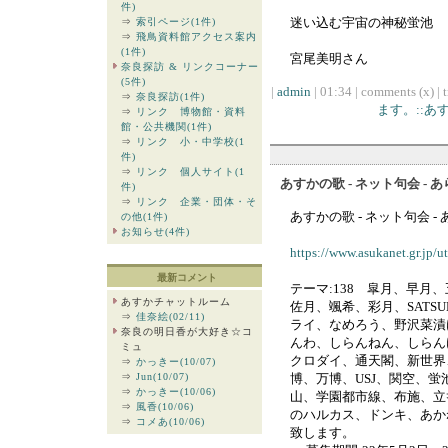
件)
迷い込む宇宙の神秘蛍池
⇒
索引ページ(1件)
⇒
飛鳥資料館アクセス案内
(1件)
宮尾美明さん
奈良探訪 & リンクコーナー
(5件)
|
admin
| 01:34 | comments (x) | 
⇒
奈良探訪(1件)
ます。::
⇒
リンク 博物館・資料
館・公共機関(1件)
⇒
リンク 小・中学校(1
件)
⇒
リンク 個人サイト(1
あすかの歌 - ネット句会 - 
件)
⇒
リンク 企業・団体・そ
あすかの歌 - ネット句会 -
の他(1件)
お知らせ(4件)
https://www.asukanet.gr.jp/
最新コメント
テーマ:138 皐月、早月
あすかチャットルーム
佐月、颯希、彩月、SATS
⇒
佳奈絵(02/11)
ライ、なめろう、野沢菜漬
奈良の明日香が大好き☆コ
んわ、しらんねん、しらん
ミュ
クロダイ、通天閣、新世界
⇒
かっきー(10/07)
⇒
Jun(10/07)
博、万博、USJ、関空、
⇒
かっきー(10/06)
山、学園都市線、布施、立
⇒
風香(10/06)
のハルカス、ドンキ、あか
⇒
コメあ(10/06)
致します。