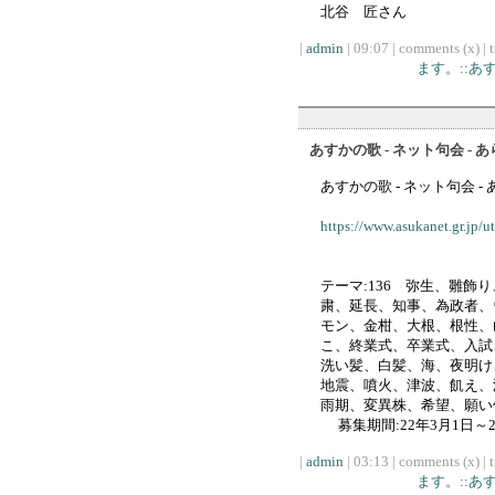
北谷 匠さん
|
admin
| 09:07 | comments (x) | 
ます。::
あすかの歌 - ネット句会 - 
あすかの歌 - ネット句会 -
https://www.asukanet.gr.jp/
テーマ:136 弥生、雛飾
粛、延長、知事、為政者、
モン、金柑、大根、根性、
こ、終業式、卒業式、入試
洗い髪、白髪、海、夜明け
地震、噴火、津波、飢え、
雨期、変異株、希望、願
募集期間:22年3月1日～2
|
admin
| 03:13 | comments (x) | 
ます。::