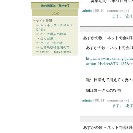
募集期間:22年5月2日～2
旅の情報は【旅ナビ】
|
admin
| 08:16 | comments (x) | 
リンク
ます。::
サイト仲間
⇒
カッキッズ（Ｋ＠ＫＩ
Ｄ’Ｓ）
⇒
ケーナ職人の部屋
あすかの歌 －ネット句会4月の
⇒
ぱんだ屋
⇒
とっとり旬の市
あすかの歌 －ネット句会4月
⇒
山陰鳥取特産旬の市
⇒
tottori – tokyo press
https://www.asukanet.gr.jp/u
action=Hselect&TN=137&ta
誕生日増えて消えてく妻の
細江隆一さんの投句
|
admin
| 08:11 | comments (x) | 
ます。::
あすかの歌 －ネット句会3月の