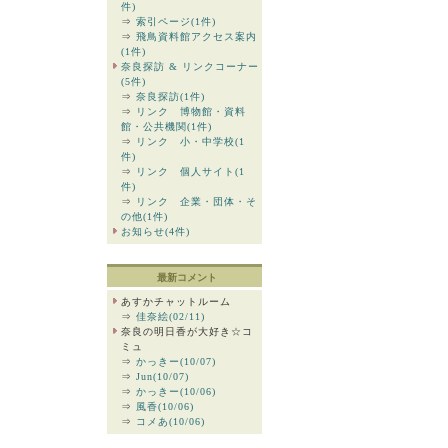
件)
⇒
索引ページ(1件)
⇒
飛鳥資料館アクセス案内
(1件)
奈良探訪 & リンクコーナー
(5件)
⇒
奈良探訪(1件)
⇒
リンク 博物館・資料
館・公共機関(1件)
⇒
リンク 小・中学校(1
件)
⇒
リンク 個人サイト(1
件)
⇒
リンク 企業・団体・そ
の他(1件)
お知らせ(4件)
最新コメント
あすかチャットルーム
⇒
佳奈絵(02/11)
奈良の明日香が大好き☆コ
ミュ
⇒
かっきー(10/07)
⇒
Jun(10/07)
⇒
かっきー(10/06)
⇒
風香(10/06)
⇒
コメあ(10/06)