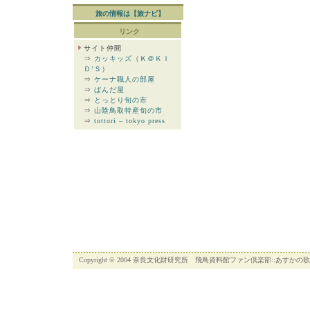
旅の情報は【旅ナビ】
リンク
サイト仲間
⇒
カッキッズ（Ｋ＠ＫＩ
Ｄ’Ｓ）
⇒
ケーナ職人の部屋
⇒
ぱんだ屋
⇒
とっとり旬の市
⇒
山陰鳥取特産旬の市
⇒
tottori – tokyo press
Copyright © 2004 奈良文化財研究所 飛鳥資料館ファン倶楽部::あすかの歌 - ネ