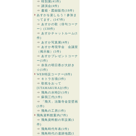
⇒
特別展(41件)
⇒
講演会(4件)
⇒
書籍・図録販売(18件)
あすかを楽しもう！参加ま
ってます。(147件)
⇒
あすかの歌（俳句コーナ
ー）(138件)
⇒
あすかチャットルーム(1
件)
⇒
あすか写真展(4件)
⇒
あすか考現学会 会議室
（掲示板）(1件)
⇒
あすかプレゼントコーナ
ー(1件)
⇒
奈良の明日香が大好き
☆(1件)
WEB特設コーナー(8件)
⇒
キトラ古墳(3件)
⇒
歌枕をおって
[UTAMAKURA](1件)
⇒
飛鳥の水時計(1件)
⇒
蘇我三代(1件)
⇒
「飛天」法隆寺金堂壁画
(1件)
⇒
飛鳥の工房(1件)
飛鳥資料館案内(7件)
⇒
飛鳥資料館の常設展(1
件)
⇒
飛鳥時代年表(1件)
⇒
飛鳥時代の遺跡地図(1