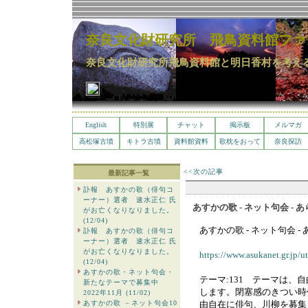
奈良文化財研究所 飛鳥資料館ファ
奈良文化財研究所飛鳥資料館と明日香村を考え
English
特別展
チャット
掲示板
メルマガ
高松塚古墳
キトラ古墳
資料館資料
歌枕をおって
奈良探訪
<<次の記事
最新記事一覧
訃報 あすかの歌（俳句コ
ーナー）選者 速水正仁 氏
あすかの歌 - ネット句会 - 
がお亡くなりなりました。
(12/04)
あすかの歌 - ネット句会 -
訃報 あすかの歌（俳句コ
ーナー）選者 速水正仁 氏
がお亡くなりなりました。
https://www.asukanet.gr.jp/
(12/04)
あすかの歌・ネット句会・
テーマ:131 テーマは、
新たなテーマで募集中
します。閉塞感のきつい時
2022年11月 (11/02)
あすかの歌 －ネット句会10
由自在に俳句、川柳を募集し