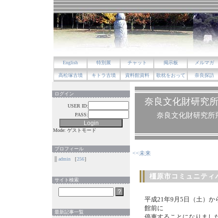
English
特別展
チャット
掲示板
メルマガ
高松塚古墳
キトラ古墳
資料館資料
歌枕をおって
奈良探訪
ログイン
奈良文化財研究
USER ID:
奈良文化財研究所
PASS:
Mode: ゲストモード
プロフィール
<<未来
admin
［
256
］
橿原市コミュニティ
サイト検索
平成21年9月5日（土）
館前に
最新記事一覧
停車することになりまし