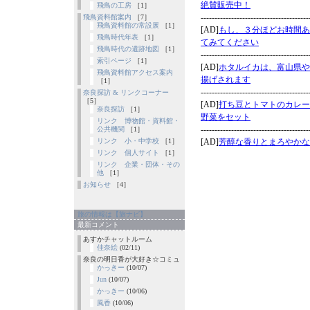
飛鳥の工房
［1］
飛鳥資料館案内
［7］
飛鳥資料館の常設展
［1］
飛鳥時代年表
［1］
飛鳥時代の遺跡地図
［1］
索引ページ
［1］
飛鳥資料館アクセス案内
［1］
奈良探訪 & リンクコーナー
［5］
奈良探訪
［1］
リンク 博物館・資料館・
公共機関
［1］
リンク 小・中学校
［1］
リンク 個人サイト
［1］
リンク 企業・団体・その
他
［1］
お知らせ
［4］
旅の情報は【旅ナビ】
最新コメント
あすかチャットルーム
佳奈絵
(02/11)
奈良の明日香が大好き☆コミュ
かっきー
(10/07)
Jun
(10/07)
かっきー
(10/06)
風香
(10/06)