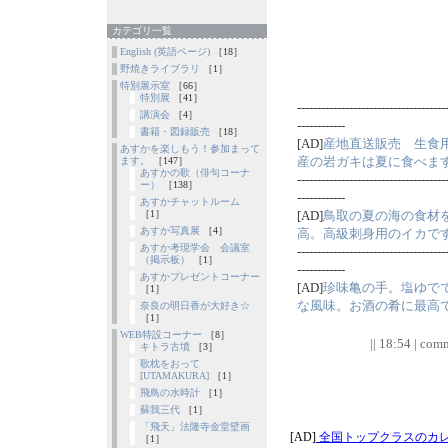
カテゴリ一覧
English (英語ページ)
［18］
野焼きライブラリ
［1］
特別展示室
［66］
特別展
［41］
-------------------------------------
講演会
［4］
------------
書籍・図録販売
［18］
[AD]
産地直送販売 生食用
あすかを楽しもう！参加まって
産の岩ガキは夏に食べま
ます。
［147］
あすかの歌（俳句コーナ
-------------------------------------
ー）
［138］
------------
あすかチャットルーム
［1］
[AD]
鳥取の夏の海の食材を
あすか写真展
［4］
高。高級刺身用のイカで
あすか考現学会 会議室
-------------------------------------
（掲示板）
［1］
------------
あすかプレゼントコーナー
[AD]
珍味亀の手。塩ゆで
［1］
な風味。お酒の肴に最高
奈良の明日香が大好き☆
［1］
WEB特設コーナー
［8］
|| 18:54 | comm
キトラ古墳
［3］
歌枕をおって
[UTAMAKURA]
［1］
飛鳥の水時計
［1］
蘇我三代
［1］
「飛天」法隆寺金堂壁画
［1］