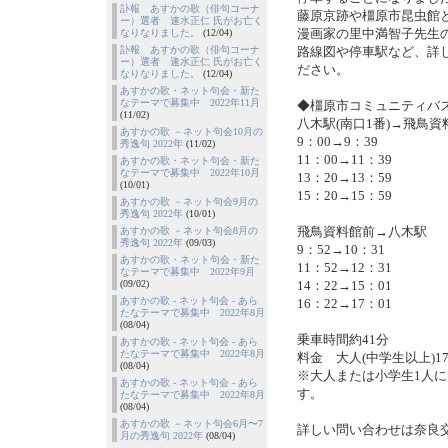
訃報 あすかの歌（俳句コーナ
藤原京跡や橿原市昆虫館
ー）選者 速水正仁 氏がお亡く
漫画家の里中満智子先生
なりなりました。
(12/04)
訃報 あすかの歌（俳句コーナ
路線図や停車駅など、詳
ー）選者 速水正仁 氏がお亡く
ださい。
なりなりました。
(12/04)
あすかの歌・ネット句会・新た
なテーマで募集中 2022年11月
◆橿原市コミュニティバ
(11/02)
八木駅(南口1番)→飛鳥資
あすかの歌 －ネット句会10月の
9：00→9：39
秀逸句 2022年
(11/02)
11：00→11：39
あすかの歌・ネット句会・新た
なテーマで募集中 2022年10月
13：20→13：59
(10/01)
15：20→15：59
あすかの歌 －ネット句会9月の
秀逸句 2022年
(10/01)
飛鳥資料館前→八木駅
あすかの歌 －ネット句会8月の
秀逸句 2022年
(09/03)
9：52→10：31
あすかの歌・ネット句会・新た
11：52→12：31
なテーマで募集中 2022年9月
(09/02)
14：22→15：01
あすかの歌 - ネット句会 - あら
16：22→17：01
たなテーマで募集中 2022年8月
(08/04)
乗車時間約41分
あすかの歌 - ネット句会 - あら
たなテーマで募集中 2022年8月
料金 大人(中学生以上)1
(08/04)
※大人または小学生1人
あすかの歌 - ネット句会 - あら
す。
たなテーマで募集中 2022年8月
(08/04)
あすかの歌 －ネット句会6月〜7
詳しい問い合わせは奈良交通 T
月の秀逸句 2022年
(08/04)