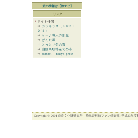
旅の情報は【旅ナビ】
リンク
サイト仲間
⇒
カッキッズ（Ｋ＠ＫＩ
Ｄ’Ｓ）
⇒
ケーナ職人の部屋
⇒
ぱんだ屋
⇒
とっとり旬の市
⇒
山陰鳥取特産旬の市
⇒
tottori – tokyo press
Copyright © 2004 奈良文化財研究所 飛鳥資料館ファン倶楽部::平成23年度秋