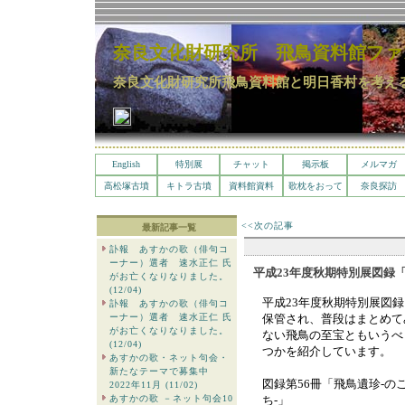
奈良文化財研究所 飛鳥資料館ファ
奈良文化財研究所飛鳥資料館と明日香村を考え
English
特別展
チャット
掲示板
メルマガ
高松塚古墳
キトラ古墳
資料館資料
歌枕をおって
奈良探訪
<<次の記事
最新記事一覧
訃報 あすかの歌（俳句コ
ーナー）選者 速水正仁 氏
平成23年度秋期特別展図録
がお亡くなりなりました。
(12/04)
平成23年度秋期特別展図
訃報 あすかの歌（俳句コ
ーナー）選者 速水正仁 氏
保管され、普段はまとめて
がお亡くなりなりました。
ない飛鳥の至宝ともいうべ
(12/04)
つかを紹介しています。
あすかの歌・ネット句会・
新たなテーマで募集中
図録第56冊「飛鳥遺珍-の
2022年11月 (11/02)
あすかの歌 －ネット句会10
ち-」