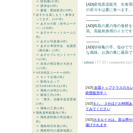
⇒
特別展(41件)
[AD]
産地直送販売 生食用
⇒
講演会(4件)
の岩ガキは夏に食べます。
⇒
書籍・図録販売(18件)
---------------------------------------
あすかを楽しもう！参加ま
ってます。(147件)
-----------
⇒
あすかの歌（俳句コーナ
[AD]
鳥取の夏の海の食材を
ー）(138件)
高。高級刺身用のイカです
⇒
あすかチャットルーム(1
---------------------------------------
件)
-----------
⇒
あすか写真展(4件)
⇒
あすか考現学会 会議室
[AD]
珍味亀の手。塩ゆでで
（掲示板）(1件)
な風味。お酒の肴に最高で
⇒
あすかプレゼントコーナ
ー(1件)
|
admin
| 17:55 | comments (x) |
⇒
奈良の明日香が大好き
☆(1件)
WEB特設コーナー(8件)
⇒
キトラ古墳(3件)
⇒
歌枕をおって
[UTAMAKURA](1件)
⇒
飛鳥の水時計(1件)
⇒
蘇我三代(1件)
⇒
「飛天」法隆寺金堂壁画
(1件)
⇒
飛鳥の工房(1件)
飛鳥資料館案内(7件)
⇒
飛鳥資料館の常設展(1
件)
⇒
飛鳥時代年表(1件)
⇒
飛鳥時代の遺跡地図(1