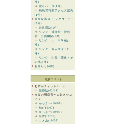
件)
⇒
索引ページ(1件)
⇒
飛鳥資料館アクセス案内
(1件)
奈良探訪 & リンクコーナー
(5件)
⇒
奈良探訪(1件)
⇒
リンク 博物館・資料
館・公共機関(1件)
⇒
リンク 小・中学校(1
件)
⇒
リンク 個人サイト(1
件)
⇒
リンク 企業・団体・そ
の他(1件)
お知らせ(4件)
最新コメント
あすかチャットルーム
⇒
佳奈絵(02/11)
奈良の明日香が大好き☆コ
ミュ
⇒
かっきー(10/07)
⇒
Jun(10/07)
⇒
かっきー(10/06)
⇒
風香(10/06)
⇒
コメあ(10/06)