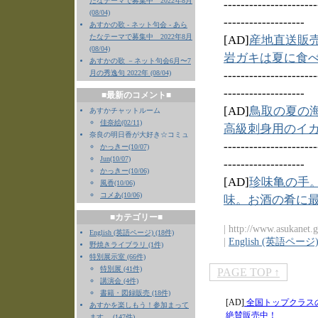
たなテーマで募集中 2022年8月
----------------------
(08/04)
-------------------
あすかの歌 - ネット句会 - あら
たなテーマで募集中 2022年8月
[AD]
産地直送販
(08/04)
岩ガキは夏に食
あすかの歌 －ネット句会6月〜7
月の秀逸句 2022年 (08/04)
----------------------
-------------------
■最新のコメント■
[AD]
鳥取の夏の
あすかチャットルーム
佳奈絵(02/11)
高級刺身用のイ
奈良の明日香が大好き☆コミュ
----------------------
かっきー(10/07)
Jun(10/07)
-------------------
かっきー(10/06)
[AD]
珍味亀の手
風香(10/06)
コメあ(10/06)
味。お酒の肴に
■カテゴリー■
| http://www.asukanet.g
English (英語ページ) (18件)
|
English (英語ページ
野焼きライブラリ (1件)
特別展示室 (66件)
特別展 (41件)
PAGE TOP ↑
講演会 (4件)
書籍・図録販売 (18件)
あすかを楽しもう！参加まって
ます。 (147件)