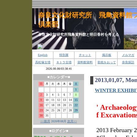
奈良文化財研究所 飛鳥資料館
倶楽部
奈良文化財研究所飛鳥資料館と明日香村を考える
English
特別展
チャット
掲示板
メルマガ
高松塚古墳
キトラ古墳
資料館資料
歌枕をおって
奈良探訪
■カレンダー■
2013,01,07, Mo
日
月
火
水
木
金
土
WINTER EXHIBI
1
2
3
4
5
6
7
8
9
10
11
12
13
14
15
' Archaeolog
16
17
18
19
20
21
22
23
24
25
26
27
28
29
f Excavations
30
31
<<前月
2026年08月
次月>>
2013 February 
■ログイン■