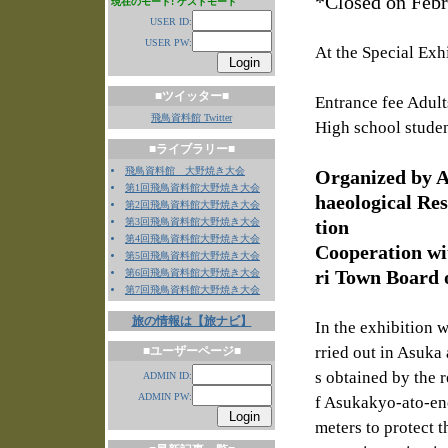
*Closed on Febru
現在のモード: ゲストモード
USER ID:
USER PW:
At the Special Ex
■ツイッター■
Entrance fee Adult
飛鳥資料館 Twitter
High school studen
■ライブラリー■
飛鳥資料館 大野焼き大会
Organized by A
第1回飛鳥資料館大野焼き大会
haeological Res
第2回飛鳥資料館大野焼き大会
第3回飛鳥資料館大野焼き大会
tion
第4回飛鳥資料館大野焼き大会
Cooperation wi
第5回飛鳥資料館大野焼き大会
ri Town Board 
第6回飛鳥資料館大野焼き大会
第7回飛鳥資料館大野焼き大会
旅の情報は【旅ナビ】
In the exhibition 
rried out in Asuka
■ユーザーページ■
s obtained by the 
ADMIN ID:
ADMIN PW:
f Asukakyo-ato-enc
meters to protect 