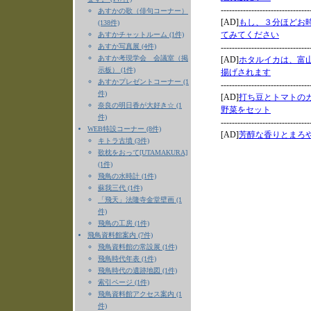
あすかの歌（俳句コーナー）
(138件)
あすかチャットルーム (1件)
あすか写真展 (4件)
あすか考現学会 会議室（掲
示板） (1件)
あすかプレゼントコーナー (1
件)
奈良の明日香が大好き☆ (1
件)
WEB特設コーナー (8件)
キトラ古墳 (3件)
歌枕をおって[UTAMAKURA]
(1件)
飛鳥の水時計 (1件)
蘇我三代 (1件)
「飛天」法隆寺金堂壁画 (1
件)
飛鳥の工房 (1件)
飛鳥資料館案内 (7件)
飛鳥資料館の常設展 (1件)
飛鳥時代年表 (1件)
飛鳥時代の遺跡地図 (1件)
索引ページ (1件)
飛鳥資料館アクセス案内 (1
件)