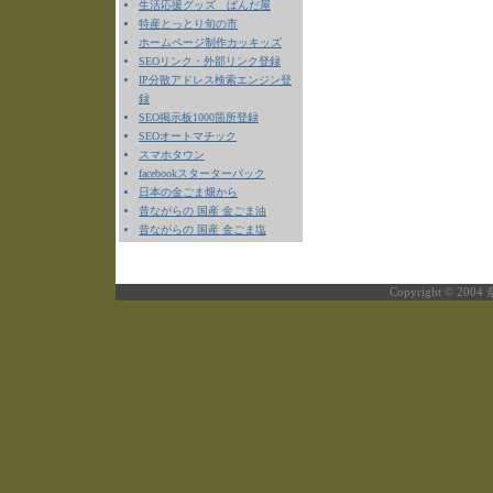
生活応援グッズ ぱんだ屋
特産とっとり旬の市
ホームページ制作カッキッズ
SEOリンク・外部リンク登録
IP分散アドレス検索エンジン登
録
SEO掲示板1000箇所登録
SEOオートマチック
スマホタウン
facebookスターターパック
日本の金ごま畑から
昔ながらの 国産 金ごま油
昔ながらの 国産 金ごま塩
Copyright © 2