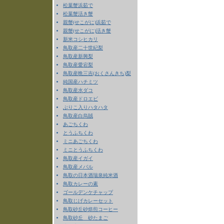
松葉蟹浜茹で
松葉蟹活き蟹
親蟹(せこがに)浜茹で
親蟹(せこがに)活き蟹
新米コシヒカリ
鳥取産二十世紀梨
鳥取産新興梨
鳥取産愛宕梨
鳥取産晩三吉(おくさんきち)梨
純国産ハチミツ
鳥取産水ダコ
鳥取産ドロエビ
ぶりこ入りハタハタ
鳥取産白烏賊
あごちくわ
とうふちくわ
ミニあごちくわ
ミニとうふちくわ
鳥取産イガイ
鳥取産メバル
鳥取の日本酒瑞泉純米酒
鳥取カレーの素
ゴールデンケチャップ
鳥取じげカレーセット
鳥取砂丘砂焙煎コーヒー
鳥取砂丘 砂たまご