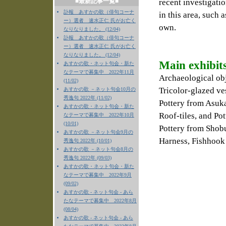
■最新記事一覧■
recent investigati
訃報 あすかの歌（俳句コーナ
in this area, such
ー）選者 速水正仁 氏がお亡く
own.
なりなりました。 (12/04)
訃報 あすかの歌（俳句コーナ
ー）選者 速水正仁 氏がお亡く
なりなりました。 (12/04)
Main exhibit
あすかの歌・ネット句会・新た
なテーマで募集中 2022年11月
Archaeological obj
(11/02)
Tricolor-glazed ve
あすかの歌 －ネット句会10月の
秀逸句 2022年 (11/02)
Pottery from Asuk
あすかの歌・ネット句会・新た
Roof-tiles, and Po
なテーマで募集中 2022年10月
(10/01)
Pottery from Shob
あすかの歌 －ネット句会9月の
Harness, Fishhook
秀逸句 2022年 (10/01)
あすかの歌 －ネット句会8月の
秀逸句 2022年 (09/03)
あすかの歌・ネット句会・新た
なテーマで募集中 2022年9月
(09/02)
あすかの歌 - ネット句会 - あら
たなテーマで募集中 2022年8月
(08/04)
あすかの歌 - ネット句会 - あら