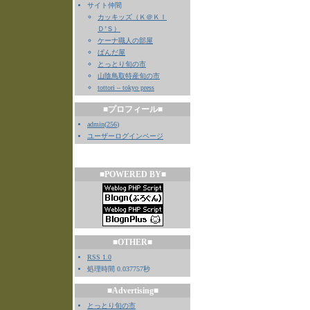
サイト仲間
カッキッズ（Ｋ＠ＫＩ
Ｄ’Ｓ）
ケーナ職人の部屋
ぱんだ屋
とっとり旬の市
山陰鳥取特産旬の市
tottori – tokyo press
■プロフィール■
admin
(
256
)
ユーザーログインページ
■POWERED BY■
■OTHER■
RSS 1.0
処理時間 0.037757秒
■Advertising■
とっとり旬の市